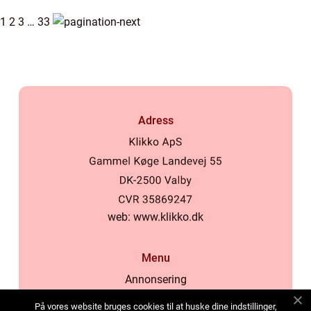
1
2
3
…
33
Adress
web:
www.klikko.dk
Menu
Annonsering
Om oss
På vores website bruges cookies til at huske dine indstillinger,