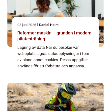
03 juni 2026
Daniel Holm
Reformer maskin – grunden i modern
pilatesträning
Lagring av data När du besöker vår
webbplats lagras dataupplysningar i form
av bland annat cookies. Dessa uppgifter
används för att förbättra och anpassa
innehållet på vår sida och för att ge dig så
bra information som möjligt. Om du inte vill
att vi...