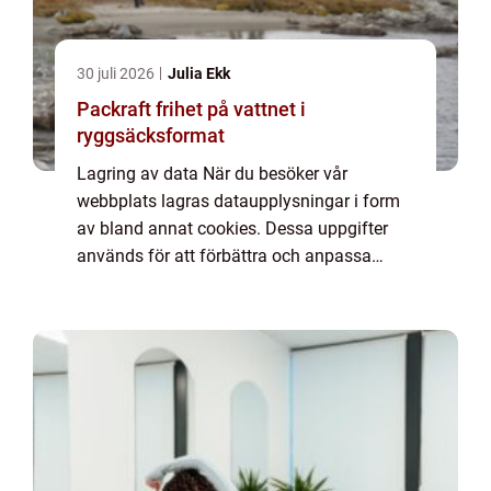
30 juli 2026
Julia Ekk
Packraft frihet på vattnet i
ryggsäcksformat
Lagring av data När du besöker vår
webbplats lagras dataupplysningar i form
av bland annat cookies. Dessa uppgifter
används för att förbättra och anpassa
innehållet på vår sida och för att ge dig så
bra information som möjligt. Om du inte vill
att vi...