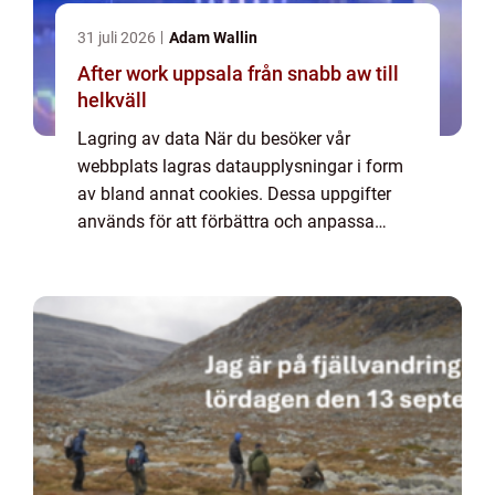
31 juli 2026
Adam Wallin
After work uppsala från snabb aw till
helkväll
Lagring av data När du besöker vår
webbplats lagras dataupplysningar i form
av bland annat cookies. Dessa uppgifter
används för att förbättra och anpassa
innehållet på vår sida och för att ge dig så
bra information som möjligt. Om du inte vill
att vi...