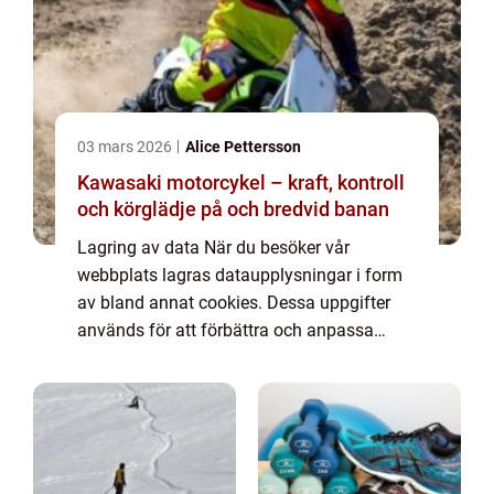
03 mars 2026
Alice Pettersson
Kawasaki motorcykel – kraft, kontroll
och körglädje på och bredvid banan
Lagring av data När du besöker vår
webbplats lagras dataupplysningar i form
av bland annat cookies. Dessa uppgifter
används för att förbättra och anpassa
innehållet på vår sida och för att ge dig så
bra information som möjligt. Om du inte vill
att vi...