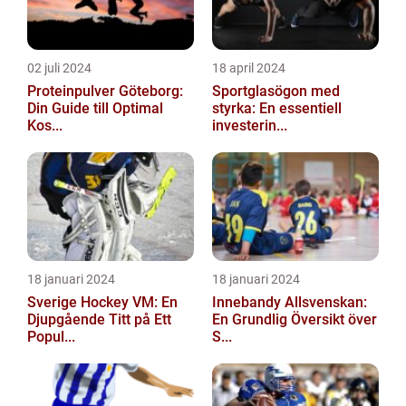
02 juli 2024
18 april 2024
Proteinpulver Göteborg:
Sportglasögon med
Din Guide till Optimal
styrka: En essentiell
Kos...
investerin...
18 januari 2024
18 januari 2024
Sverige Hockey VM: En
Innebandy Allsvenskan:
Djupgående Titt på Ett
En Grundlig Översikt över
Popul...
S...