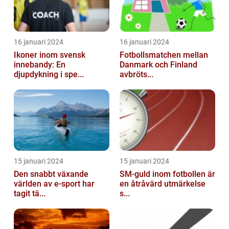
16 januari 2024
16 januari 2024
Ikoner inom svensk
Fotbollsmatchen mellan
innebandy: En
Danmark och Finland
djupdykning i spe...
avbröts...
15 januari 2024
15 januari 2024
Den snabbt växande
SM-guld inom fotbollen är
världen av e-sport har
en åtråvärd utmärkelse
tagit tä...
s...