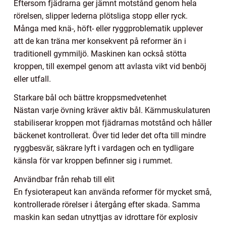
Eftersom fjädrarna ger jämnt motstånd genom hela
rörelsen, slipper lederna plötsliga stopp eller ryck.
Många med knä-, höft- eller ryggproblematik upplever
att de kan träna mer konsekvent på reformer än i
traditionell gymmiljö. Maskinen kan också stötta
kroppen, till exempel genom att avlasta vikt vid benböj
eller utfall.
Starkare bål och bättre kroppsmedvetenhet
Nästan varje övning kräver aktiv bål. Kärnmuskulaturen
stabiliserar kroppen mot fjädrarnas motstånd och håller
bäckenet kontrollerat. Över tid leder det ofta till mindre
ryggbesvär, säkrare lyft i vardagen och en tydligare
känsla för var kroppen befinner sig i rummet.
Användbar från rehab till elit
En fysioterapeut kan använda reformer för mycket små,
kontrollerade rörelser i återgång efter skada. Samma
maskin kan sedan utnyttjas av idrottare för explosiv