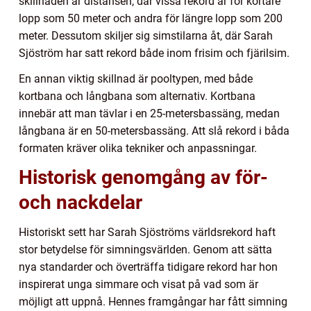
skillnaden är distansen, där vissa rekord är för kortare
lopp som 50 meter och andra för längre lopp som 200
meter. Dessutom skiljer sig simstilarna åt, där Sarah
Sjöström har satt rekord både inom frisim och fjärilsim.
En annan viktig skillnad är pooltypen, med både
kortbana och långbana som alternativ. Kortbana
innebär att man tävlar i en 25-metersbassäng, medan
långbana är en 50-metersbassäng. Att slå rekord i båda
formaten kräver olika tekniker och anpassningar.
Historisk genomgång av för-
och nackdelar
Historiskt sett har Sarah Sjöströms världsrekord haft
stor betydelse för simningsvärlden. Genom att sätta
nya standarder och överträffa tidigare rekord har hon
inspirerat unga simmare och visat på vad som är
möjligt att uppnå. Hennes framgångar har fått simning