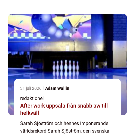
genom att sätta flera världsrekord. Detta har
cementerat hennes plats som en av de mest
...
31 juli 2026
Adam Wallin
redaktionel
After work uppsala från snabb aw till
helkväll
Sarah Sjöström och hennes imponerande
världsrekord Sarah Sjöström, den svenska