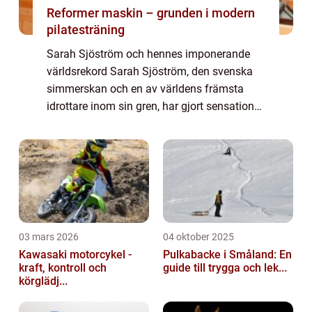
Reformer maskin – grunden i modern
pilatesträning
Sarah Sjöström och hennes imponerande
världsrekord Sarah Sjöström, den svenska
simmerskan och en av världens främsta
idrottare inom sin gren, har gjort sensation
genom att sätta flera världsrekord. Detta har
cementerat hennes plats som en av de mest
...
03 mars 2026
04 oktober 2025
Kawasaki motorcykel -
Pulkabacke i Småland: En
kraft, kontroll och
guide till trygga och lek...
körglädj...