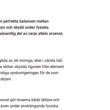
den perfekta balansen mellan
 syn och skydd under fysiska
äsentlig del av varje atlets arsenal,
a av, bli immiga, eller i värsta fall,
a stötar, skydda ögonen från element
ändiga synkorrigeringen för de som
kärpan.
onat gör linserna både lättare och
ara även under ansträngande fysiska