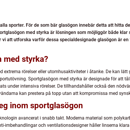
i alla sporter. För de som bär glasögon innebär detta att hitta 
Sportglasögon med styrka är lösningen som möjliggör både klar
r vi att utforska varför dessa specialdesignade glasögon är en v
n med styrka?
xtrema rörelser eller utomhusaktiviteter i åtanke. De kan lätt glid
ortutövning. Sportglasögon med styrka är designade för att tål
lats under intensiva rörelser. De tillhandahåller också den nödv
 användarna kan prestera på topp utan att kompromissa med syns
eg inom sportglasögon
knologin avancerat i snabb takt. Moderna material som polykarb
 Anti-imbehandlingar och ventilationsdesigner håller linserna kl