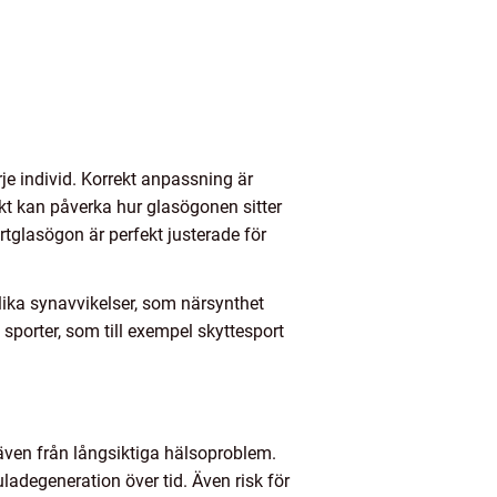
je individ. Korrekt anpassning är
ikt kan påverka hur glasögonen sitter
portglasögon är perfekt justerade för
olika synavvikelser, som närsynthet
 sporter, som till exempel skyttesport
 även från långsiktiga hälsoproblem.
ladegeneration över tid. Även risk för