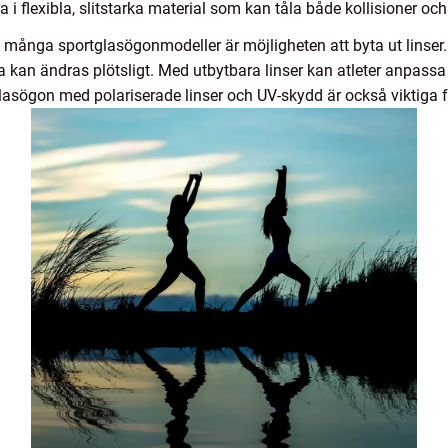
 i flexibla, slitstarka material som kan tåla både kollisioner oc
ånga sportglasögonmodeller är möjligheten att byta ut linser. De
kan ändras plötsligt. Med utbytbara linser kan atleter anpassa 
lasögon med polariserade linser och UV-skydd är också viktiga fö