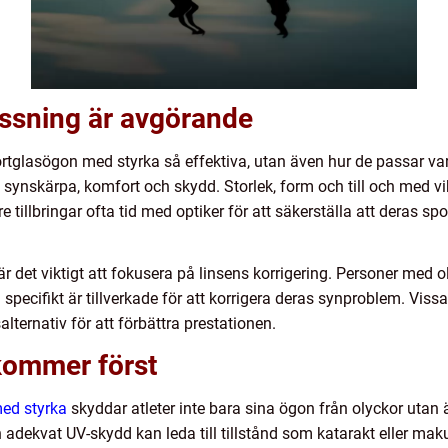
assning är avgörande
rtglasögon med styrka så effektiva, utan även hur de passar var
 synskärpa, komfort och skydd. Storlek, form och till och med v
re tillbringar ofta tid med optiker för att säkerställa att deras s
är det viktigt att fokusera på linsens korrigering. Personer med 
specifikt är tillverkade för att korrigera deras synproblem. Vissa
alternativ för att förbättra prestationen.
kommer först
ed styrka
skyddar atleter inte bara sina ögon från olyckor utan
 adekvat UV-skydd kan leda till tillstånd som katarakt eller maku