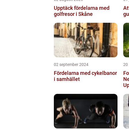
Upptäck fördelarna med
At
golfresor i Skåne
gu
02 september 2024
20
Fördelarna med cykelbanor
Fo
i samhället
Ne
Up