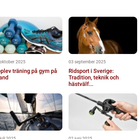
 oktober 2025
03 september 2025
plev träning på gym på
Ridsport i Sverige:
and
Tradition, teknik och
hästvälf...
juli 2025
02 juni 2025