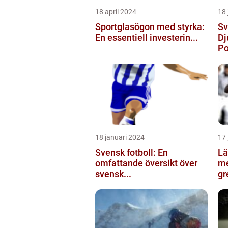
18 april 2024
18 
Sportglasögon med styrka:
Sv
En essentiell investerin...
Dj
Po
18 januari 2024
17 
Svensk fotboll: En
Lä
omfattande översikt över
me
svensk...
gr