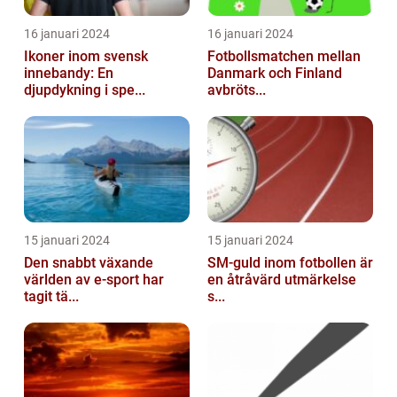
16 januari 2024
16 januari 2024
Ikoner inom svensk
Fotbollsmatchen mellan
innebandy: En
Danmark och Finland
djupdykning i spe...
avbröts...
15 januari 2024
15 januari 2024
Den snabbt växande
SM-guld inom fotbollen är
världen av e-sport har
en åtråvärd utmärkelse
tagit tä...
s...