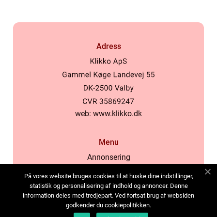
Adress
web:
www.klikko.dk
Menu
Annonsering
Om oss
På vores website bruges cookies til at huske dine indstillinger,
Cookies
statistik og personalisering af indhold og annoncer. Denne
information deles med tredjepart. Ved fortsat brug af websiden
Kontakta oss
godkender du cookiepolitikken.
Sitemap