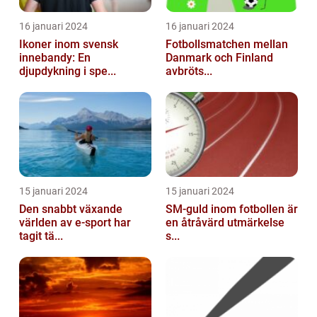
16 januari 2024
16 januari 2024
Ikoner inom svensk
Fotbollsmatchen mellan
innebandy: En
Danmark och Finland
djupdykning i spe...
avbröts...
15 januari 2024
15 januari 2024
Den snabbt växande
SM-guld inom fotbollen är
världen av e-sport har
en åtråvärd utmärkelse
tagit tä...
s...