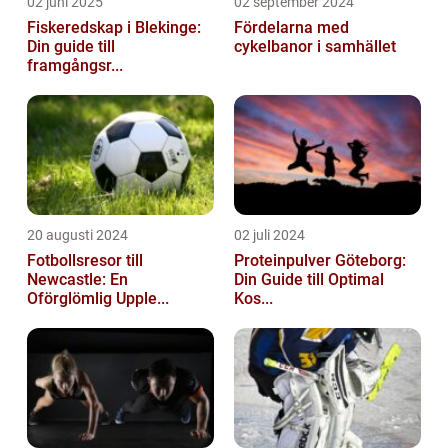
02 juni 2025
02 september 2024
Fiskeredskap i Blekinge:
Fördelarna med
Din guide till
cykelbanor i samhället
framgångsr...
20 augusti 2024
02 juli 2024
Fotbollsresor till
Proteinpulver Göteborg:
Newcastle: En
Din Guide till Optimal
Oförglömlig Upple...
Kos...