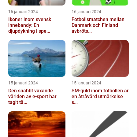
16 januari 2024
16 januari 2024
Ikoner inom svensk
Fotbollsmatchen mellan
innebandy: En
Danmark och Finland
djupdykning i spe...
avbröts...
15 januari 2024
15 januari 2024
Den snabbt växande
SM-guld inom fotbollen är
världen av e-sport har
en åtråvärd utmärkelse
tagit tä...
s...