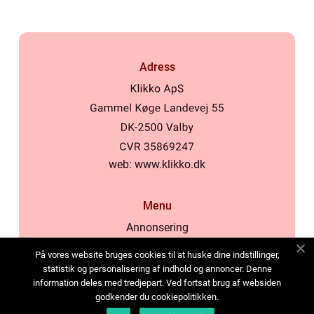
Adress
web:
www.klikko.dk
Menu
Annonsering
Om oss
På vores website bruges cookies til at huske dine indstillinger,
Cookies
statistik og personalisering af indhold og annoncer. Denne
information deles med tredjepart. Ved fortsat brug af websiden
Kontakta oss
godkender du cookiepolitikken.
Sitemap