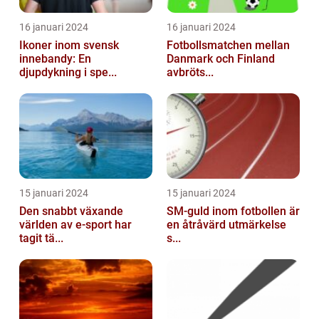
16 januari 2024
16 januari 2024
Ikoner inom svensk
Fotbollsmatchen mellan
innebandy: En
Danmark och Finland
djupdykning i spe...
avbröts...
15 januari 2024
15 januari 2024
Den snabbt växande
SM-guld inom fotbollen är
världen av e-sport har
en åtråvärd utmärkelse
tagit tä...
s...