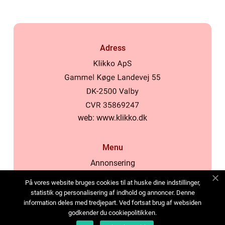
Adress
web:
www.klikko.dk
Menu
Annonsering
Om oss
På vores website bruges cookies til at huske dine indstillinger,
Cookies
statistik og personalisering af indhold og annoncer. Denne
information deles med tredjepart. Ved fortsat brug af websiden
Kontakta oss
godkender du cookiepolitikken.
Sitemap