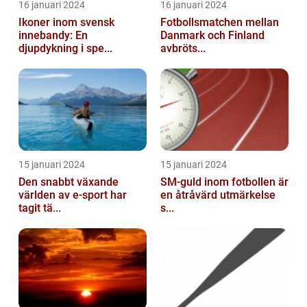
16 januari 2024
16 januari 2024
Ikoner inom svensk
Fotbollsmatchen mellan
innebandy: En
Danmark och Finland
djupdykning i spe...
avbröts...
15 januari 2024
15 januari 2024
Den snabbt växande
SM-guld inom fotbollen är
världen av e-sport har
en åtråvärd utmärkelse
tagit tä...
s...