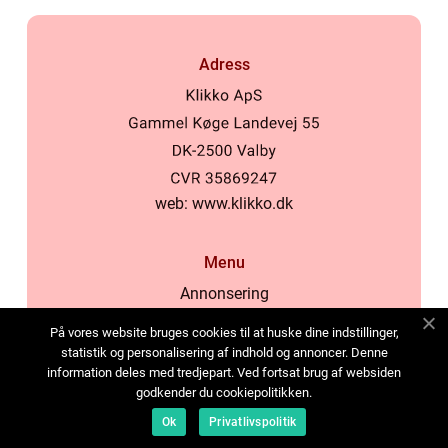
Adress
web:
www.klikko.dk
Menu
Annonsering
Om oss
På vores website bruges cookies til at huske dine indstillinger,
Cookies
statistik og personalisering af indhold og annoncer. Denne
information deles med tredjepart. Ved fortsat brug af websiden
Kontakta oss
godkender du cookiepolitikken.
Sitemap
Ok
Privatlivspolitik