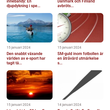
innebandy: En
Danmark och Finland
djupdykning i spe...
avbröts...
15 januari 2024
15 januari 2024
Den snabbt växande
SM-guld inom fotbollen är
världen av e-sport har
en åtråvärd utmärkelse
tagit tä...
s...
15 januari 2024
14 januari 2024