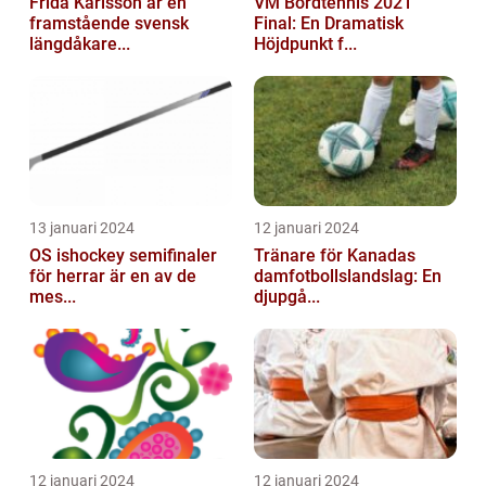
Frida Karlsson är en
VM Bordtennis 2021
framstående svensk
Final: En Dramatisk
längdåkare...
Höjdpunkt f...
13 januari 2024
12 januari 2024
OS ishockey semifinaler
Tränare för Kanadas
för herrar är en av de
damfotbollslandslag: En
mes...
djupgå...
12 januari 2024
12 januari 2024