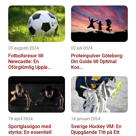
20 augusti 2024
02 juli 2024
Fotbollsresor till
Proteinpulver Göteborg:
Newcastle: En
Din Guide till Optimal
Oförglömlig Upple...
Kos...
18 april 2024
18 januari 2024
Sportglasögon med
Sverige Hockey VM: En
styrka: En essentiell
Djupgående Titt på Ett