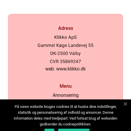
Adress
web:
www.klikko.dk
Menu
Annonsering
Om oss
På vores website bruges cookies til at huske dine indstillinger,
Cookies
statistik og personalisering af indhold og annoncer. Denne
information deles med tredjepart. Ved fortsat brug af websiden
Kontakta oss
godkender du cookiepolitikken.
Sitemap