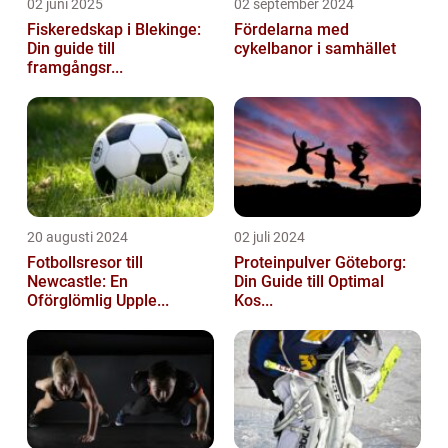
02 juni 2025
02 september 2024
Fiskeredskap i Blekinge:
Fördelarna med
Din guide till
cykelbanor i samhället
framgångsr...
20 augusti 2024
02 juli 2024
Fotbollsresor till
Proteinpulver Göteborg:
Newcastle: En
Din Guide till Optimal
Oförglömlig Upple...
Kos...