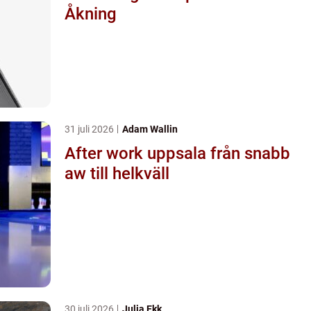
Åkning
31 juli 2026
Adam Wallin
After work uppsala från snabb
aw till helkväll
30 juli 2026
Julia Ekk