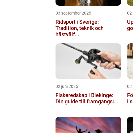
03 september 2025
02
Ridsport i Sverige:
Up
Tradition, teknik och
go
hästvälf...
02 juni 2025
02
Fiskeredskap i Blekinge:
Fö
Din guide till framgångsr...
i 