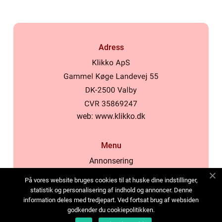
Adress
web:
www.klikko.dk
Menu
Annonsering
Om oss
På vores website bruges cookies til at huske dine indstillinger,
Cookies
statistik og personalisering af indhold og annoncer. Denne
information deles med tredjepart. Ved fortsat brug af websiden
Kontakta oss
godkender du cookiepolitikken.
Sitemap