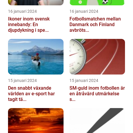
16 januari 2024
16 januari 2024
Ikoner inom svensk
Fotbollsmatchen mellan
innebandy: En
Danmark och Finland
djupdykning i spe...
avbröts...
15 januari 2024
15 januari 2024
Den snabbt växande
SM-guld inom fotbollen är
världen av e-sport har
en åtråvärd utmärkelse
tagit tä...
s...