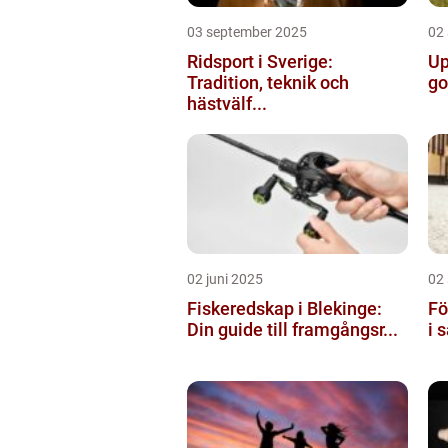
03 september 2025
02
Ridsport i Sverige:
Up
Tradition, teknik och
go
hästvälf...
02 juni 2025
02
Fiskeredskap i Blekinge:
Fö
Din guide till framgångsr...
i 