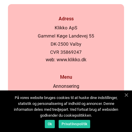
Adress
web:
www.klikko.dk
Menu
Annonsering
Om oss
På vores website bruges cookies til at huske dine indstillinger,
Cookies
statistik og personalisering af indhold og annoncer. Denne
information deles med tredjepart. Ved fortsat brug af websiden
Kontakta oss
godkender du cookiepolitikken.
Sitemap
Ok
Privatlivspolitik