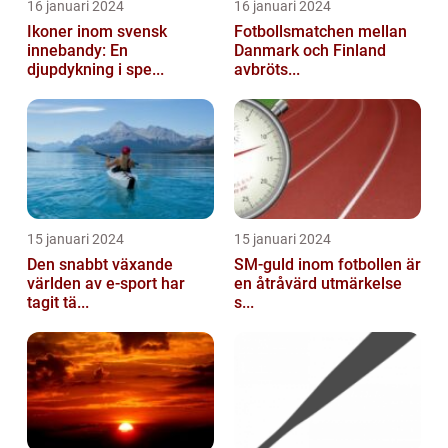
16 januari 2024
16 januari 2024
Ikoner inom svensk
Fotbollsmatchen mellan
innebandy: En
Danmark och Finland
djupdykning i spe...
avbröts...
15 januari 2024
15 januari 2024
Den snabbt växande
SM-guld inom fotbollen är
världen av e-sport har
en åtråvärd utmärkelse
tagit tä...
s...