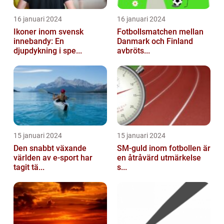
16 januari 2024
16 januari 2024
Ikoner inom svensk
Fotbollsmatchen mellan
innebandy: En
Danmark och Finland
djupdykning i spe...
avbröts...
15 januari 2024
15 januari 2024
Den snabbt växande
SM-guld inom fotbollen är
världen av e-sport har
en åtråvärd utmärkelse
tagit tä...
s...