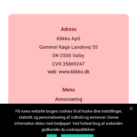
Adress
web:
www.klikko.dk
Menu
Annonsering
Om oss
På vores website bruges cookies til at huske dine indstillinger,
Cookies
statistik og personalisering af indhold og annoncer. Denne
information deles med tredjepart. Ved fortsat brug af websiden
Kontakta oss
godkender du cookiepolitikken.
Sitemap