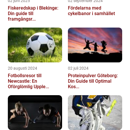
02 juni 2025
02 september 2024
Fiskeredskap i Blekinge:
Fördelarna med
Din guide till
cykelbanor i samhället
framgångsr...
20 augusti 2024
02 juli 2024
Fotbollsresor till
Proteinpulver Göteborg:
Newcastle: En
Din Guide till Optimal
Oförglömlig Upple...
Kos...