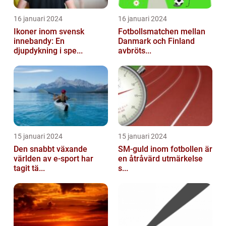
16 januari 2024
16 januari 2024
Ikoner inom svensk
Fotbollsmatchen mellan
innebandy: En
Danmark och Finland
djupdykning i spe...
avbröts...
15 januari 2024
15 januari 2024
Den snabbt växande
SM-guld inom fotbollen är
världen av e-sport har
en åtråvärd utmärkelse
tagit tä...
s...