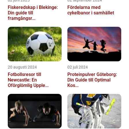
02 juni 2025
02 september 2024
Fiskeredskap i Blekinge:
Fördelarna med
Din guide till
cykelbanor i samhället
framgångsr...
20 augusti 2024
02 juli 2024
Fotbollsresor till
Proteinpulver Göteborg:
Newcastle: En
Din Guide till Optimal
Oförglömlig Upple...
Kos...