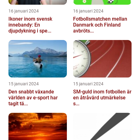
16 januari 2024
16 januari 2024
Ikoner inom svensk
Fotbollsmatchen mellan
innebandy: En
Danmark och Finland
djupdykning i spe...
avbröts...
15 januari 2024
15 januari 2024
Den snabbt växande
SM-guld inom fotbollen är
världen av e-sport har
en åtråvärd utmärkelse
tagit tä...
s...