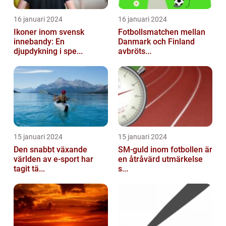
16 januari 2024
16 januari 2024
Ikoner inom svensk
Fotbollsmatchen mellan
innebandy: En
Danmark och Finland
djupdykning i spe...
avbröts...
15 januari 2024
15 januari 2024
Den snabbt växande
SM-guld inom fotbollen är
världen av e-sport har
en åtråvärd utmärkelse
tagit tä...
s...