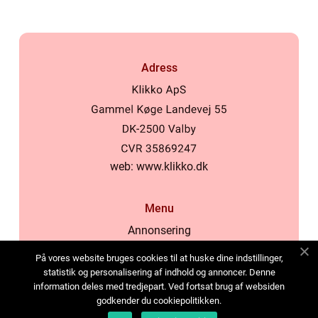
Adress
web:
www.klikko.dk
Menu
Annonsering
Om oss
På vores website bruges cookies til at huske dine indstillinger,
Cookies
statistik og personalisering af indhold og annoncer. Denne
information deles med tredjepart. Ved fortsat brug af websiden
Kontakta oss
godkender du cookiepolitikken.
Sitemap