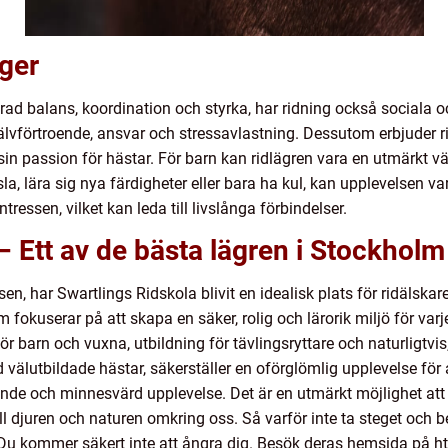
ger
ad balans, koordination och styrka, har ridning också sociala o
älvförtroende, ansvar och stressavlastning. Dessutom erbjuder ri
in passion för hästar. För barn kan ridlägren vara en utmärkt vä
a, lära sig nya färdigheter eller bara ha kul, kan upplevelsen 
essen, vilket kan leda till livslånga förbindelser.
– Ett av de bästa lägren i Stockholm
en, har Swartlings Ridskola blivit en idealisk plats för ridälska
 fokuserar på att skapa en säker, rolig och lärorik miljö för varje
för barn och vuxna, utbildning för tävlingsryttare och naturligtvi
lutbildade hästar, säkerställer en oförglömlig upplevelse för a
nde och minnesvärd upplevelse. Det är en utmärkt möjlighet att i
ill djuren och naturen omkring oss. Så varför inte ta steget och 
 Du kommer säkert inte att ångra dig. Besök deras hemsida på ht