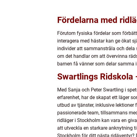
Fördelarna med ridlä
Förutom fysiska fördelar som förbättr
interagera med hästar kan ge ökat sj
individer att sammanstråla och dela s
om det handlar om att övervinna rädsl
barnen få vänner som delar samma intr
Swartlings Ridskola 
Med Sanja och Peter Swartling i spets
erfarenhet, har de skapat ett läger som
utbud av tjänster, inklusive lektioner 
passionerade team, tillsammans med vä
ridläger i Stockholm kan vara en giva
att utveckla en starkare anknytning t
Stockholm för ditt nästa ridäventyr?