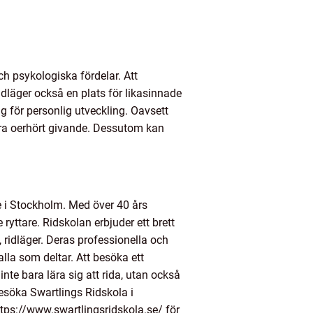
ch psykologiska fördelar. Att
dläger också en plats för likasinnade
g för personlig utveckling. Oavsett
vara oerhört givande. Dessutom kan
re i Stockholm. Med över 40 års
 ryttare. Ridskolan erbjuder ett brett
s, ridläger. Deras professionella och
lla som deltar. Att besöka ett
nte bara lära sig att rida, utan också
besöka Swartlings Ridskola i
tps://www.swartlingsridskola.se/ för