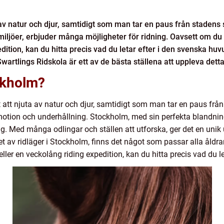
ta av natur och djur, samtidigt som man tar en paus från stadens
ljöer, erbjuder många möjligheter för ridning. Oavsett om du l
dition, kan du hitta precis vad du letar efter i den svenska hu
wartlings Ridskola är ett av de bästa ställena att uppleva dett
ockholm?
tt att njuta av natur och djur, samtidigt som man tar en paus frå
motion och underhållning. Stockholm, med sin perfekta blandnin
g. Med många odlingar och ställen att utforska, ger det en unik u
 av ridläger i Stockholm, finns det något som passar alla åldrar
ller en veckolång riding expedition, kan du hitta precis vad du let