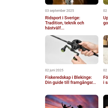
03 september 2025
02
Ridsport i Sverige:
Up
Tradition, teknik och
go
hästvälf...
02 juni 2025
02
Fiskeredskap i Blekinge:
Fö
Din guide till framgångsr...
i 