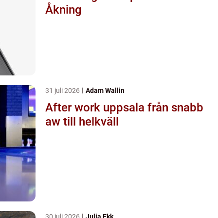
Åkning
31 juli 2026
Adam Wallin
After work uppsala från snabb
aw till helkväll
30 juli 2026
Julia Ekk