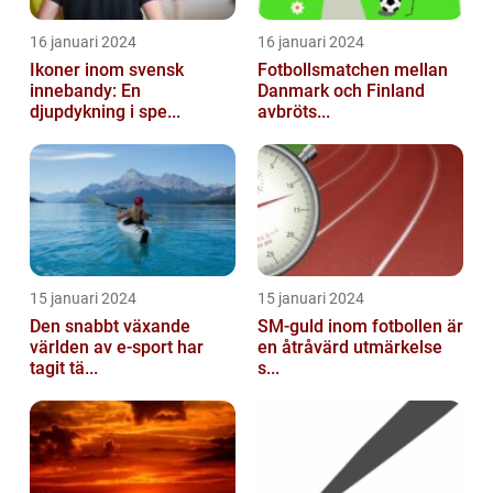
16 januari 2024
16 januari 2024
Ikoner inom svensk
Fotbollsmatchen mellan
innebandy: En
Danmark och Finland
djupdykning i spe...
avbröts...
15 januari 2024
15 januari 2024
Den snabbt växande
SM-guld inom fotbollen är
världen av e-sport har
en åtråvärd utmärkelse
tagit tä...
s...