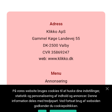
Adress
web:
www.klikko.dk
Menu
Annonsering
Om oss
På vores website bruges cookies til at huske dine indstillinger,
Cookies
statistik og personalisering af indhold og annoncer. Denne
information deles med tredjepart. Ved fortsat brug af websiden
Kontakta oss
godkender du cookiepolitikken.
Sitemap