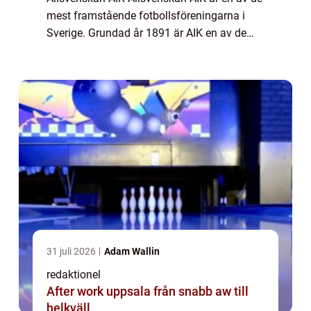
mest framstående fotbollsföreningarna i
Sverige. Grundad år 1891 är AIK en av de
äldsta klubbarna i landet och har spelat en
betydande roll i svensk fotbollshistoria....
31 juli 2026
Adam Wallin
redaktionel
After work uppsala från snabb aw till
helkväll