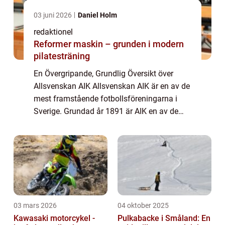
03 juni 2026
Daniel Holm
redaktionel
Reformer maskin – grunden i modern
pilatesträning
En Övergripande, Grundlig Översikt över
Allsvenskan AIK Allsvenskan AIK är en av de
mest framstående fotbollsföreningarna i
Sverige. Grundad år 1891 är AIK en av de
äldsta klubbarna i landet och har spelat en
betydande roll i svensk fotbollshistoria....
03 mars 2026
04 oktober 2025
Kawasaki motorcykel -
Pulkabacke i Småland: En