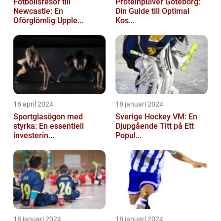
Fotbollsresor till
Proteinpulver Göteborg:
Newcastle: En
Din Guide till Optimal
Oförglömlig Upple...
Kos...
18 april 2024
18 januari 2024
Sportglasögon med
Sverige Hockey VM: En
styrka: En essentiell
Djupgående Titt på Ett
investerin...
Popul...
18 januari 2024
18 januari 2024