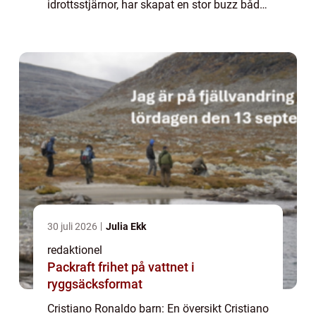
idrottsstjärnor, har skapat en stor buzz både
på fotbollsplanen och utanför den. En
aspekt av hans liv som har väckt särskild...
30 juli 2026
Julia Ekk
redaktionel
Packraft frihet på vattnet i
ryggsäcksformat
Cristiano Ronaldo barn: En översikt Cristiano