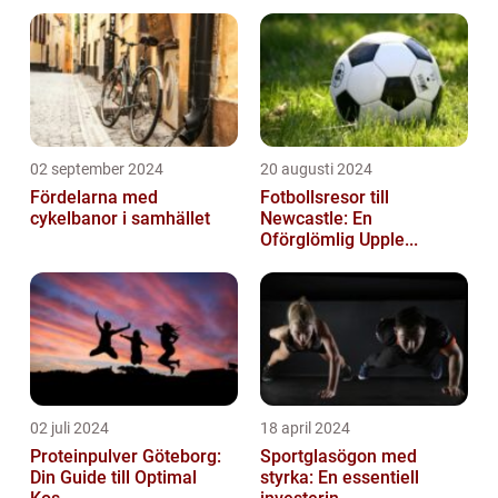
02 september 2024
20 augusti 2024
Fördelarna med
Fotbollsresor till
cykelbanor i samhället
Newcastle: En
Oförglömlig Upple...
02 juli 2024
18 april 2024
Proteinpulver Göteborg:
Sportglasögon med
Din Guide till Optimal
styrka: En essentiell