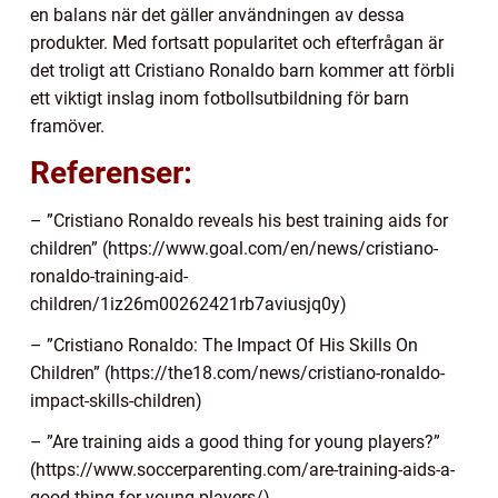
en balans när det gäller användningen av dessa
produkter. Med fortsatt popularitet och efterfrågan är
det troligt att Cristiano Ronaldo barn kommer att förbli
ett viktigt inslag inom fotbollsutbildning för barn
framöver.
Referenser:
– ”Cristiano Ronaldo reveals his best training aids for
children” (https://www.goal.com/en/news/cristiano-
ronaldo-training-aid-
children/1iz26m00262421rb7aviusjq0y)
– ”Cristiano Ronaldo: The Impact Of His Skills On
Children” (https://the18.com/news/cristiano-ronaldo-
impact-skills-children)
– ”Are training aids a good thing for young players?”
(https://www.soccerparenting.com/are-training-aids-a-
good-thing-for-young-players/)