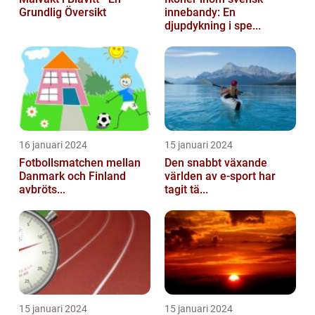
Grundlig Översikt
innebandy: En
djupdykning i spe...
16 januari 2024
15 januari 2024
Fotbollsmatchen mellan
Den snabbt växande
Danmark och Finland
världen av e-sport har
avbröts...
tagit tä...
15 januari 2024
15 januari 2024