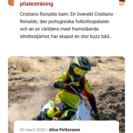
pilatesträning
Cristiano Ronaldo barn: En översikt Cristiano
Ronaldo, den portugisiska fotbollsspelaren
och en av världens mest framstående
idrottsstjärnor, har skapat en stor buzz både
på fotbollsplanen och utanför den. En
aspekt av hans liv som har väckt särskild...
03 mars 2026
Alice Pettersson