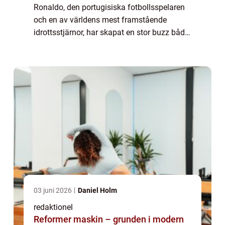
Ronaldo, den portugisiska fotbollsspelaren
och en av världens mest framstående
idrottsstjärnor, har skapat en stor buzz både
på fotbollsplanen och utanför den. En
aspekt av hans liv som har väckt särskild...
03 juni 2026
Daniel Holm
redaktionel
Reformer maskin – grunden i modern