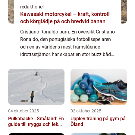
redaktionel
Kawasaki motorcykel – kraft, kontroll
och körglädje på och bredvid banan
Cristiano Ronaldo barn: En översikt Cristiano
Ronaldo, den portugisiska fotbollsspelaren
och en av världens mest framstående
idrottsstjärnor, har skapat en stor buzz både
på fotbollsplanen och utanför den. En
aspekt av hans liv som har väckt särskild...
04 oktober 2025
02 oktober 2025
Pulkabacke i Småland: En
Upplev träning på gym på
guide till trygga och lek...
Öland