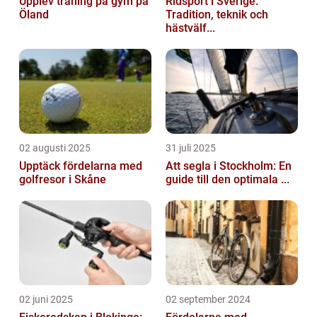
Upplev träning på gym på
Ridsport i Sverige:
Öland
Tradition, teknik och
hästvälf...
02 augusti 2025
31 juli 2025
Upptäck fördelarna med
Att segla i Stockholm: En
golfresor i Skåne
guide till den optimala ...
02 juni 2025
02 september 2024