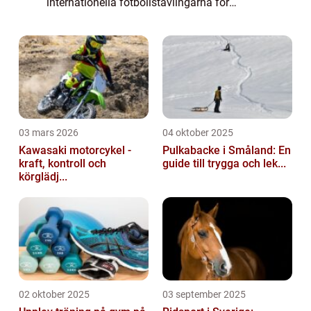
internationella fotbollstävlingarna för
kvinnor. Med sitt fokus på att främja
kvinnors sport och ge dem möjlighet att visa
upp s...
03 mars 2026
04 oktober 2025
Kawasaki motorcykel -
Pulkabacke i Småland: En
kraft, kontroll och
guide till trygga och lek...
körglädj...
02 oktober 2025
03 september 2025