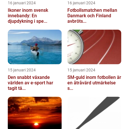
16 januari 2024
16 januari 2024
Ikoner inom svensk
Fotbollsmatchen mellan
innebandy: En
Danmark och Finland
djupdykning i spe...
avbröts...
15 januari 2024
15 januari 2024
Den snabbt växande
SM-guld inom fotbollen är
världen av e-sport har
en åtråvärd utmärkelse
tagit tä...
s...