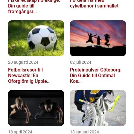
Fiskeredskap i Blekinge:
Fördelarna med
Din guide till
cykelbanor i samhället
framgångsr...
20 augusti 2024
02 juli 2024
Fotbollsresor till
Proteinpulver Göteborg:
Newcastle: En
Din Guide till Optimal
Oförglömlig Upple...
Kos...
18 april 2024
18 januari 2024