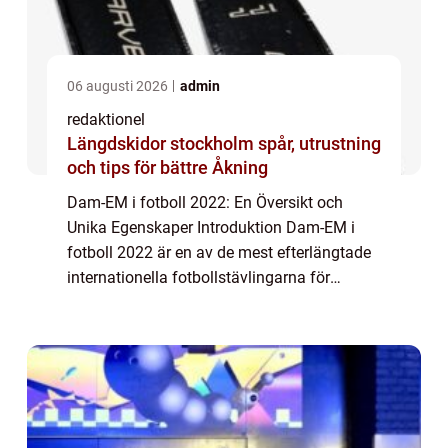
06 augusti 2026
admin
redaktionel
Längdskidor stockholm spår, utrustning
och tips för bättre Åkning
Dam-EM i fotboll 2022: En Översikt och
Unika Egenskaper Introduktion Dam-EM i
fotboll 2022 är en av de mest efterlängtade
internationella fotbollstävlingarna för
kvinnor. Med sitt fokus på att främja
kvinnors sport och ge dem möjlighet att visa
upp s...