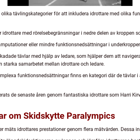
 olika tävlingskategorier för att inkludera idrottare med olika f
r idrottare med rörelsebegränsningar i nedre delen av kroppen s
amputationer eller mindre funktionsnedsättningar i underkroppen
kadade tävlar med hjälp av ledare, som hjälper dem att navigera
n starka samarbetet mellan idrottare och ledare.
komplexa funktionsnedsättningar finns en kategori där de tävlar
erats de senaste åren genom fantastiska idrottare som Harri Ki
gar om Skidskytte Paralympics
r mäts idrottares prestationer genom flera mätvärden. Dessa in