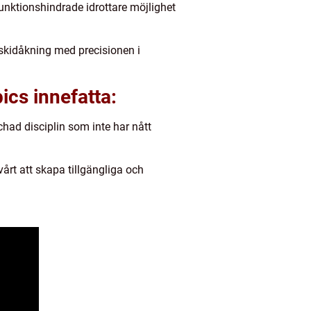
unktionshindrade idrottare möjlighet
kidåkning med precisionen i
cs innefatta:
chad disciplin som inte har nått
årt att skapa tillgängliga och