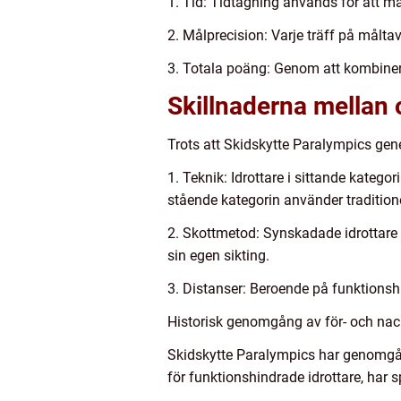
1. Tid: Tidtagning används för att m
2. Målprecision: Varje träff på målta
3. Totala poäng: Genom att kombinera
Skillnaderna mellan 
Trots att Skidskytte Paralympics gener
1. Teknik: Idrottare i sittande kateg
stående kategorin använder traditione
2. Skottmetod: Synskadade idrottare 
sin egen sikting.
3. Distanser: Beroende på funktionshi
Historisk genomgång av för- och nac
Skidskytte Paralympics har genomgåt
för funktionshindrade idrottare, har 