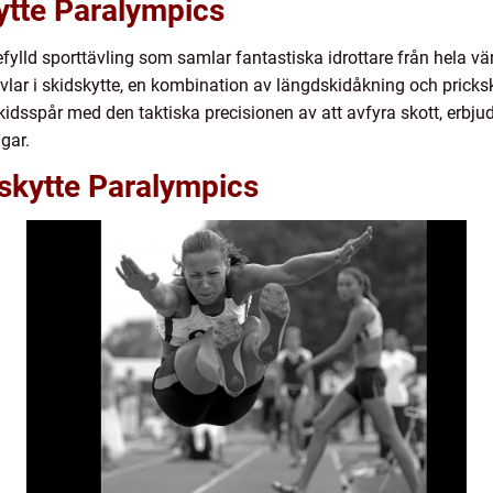
ytte Paralympics
fylld sporttävling som samlar fantastiska idrottare från hela vä
tävlar i skidskytte, en kombination av längdskidåkning och prick
idsspår med den taktiska precisionen av att avfyra skott, erbju
gar.
dskytte Paralympics