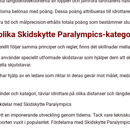
äta längdskidsektionerna av loppen och jämföra idrottarens hast
vlorna belönas med poäng. Dessa poäng attribueras till idrottare
 tid och målprecision erhålls totala poäng som bestämmer slut
olika Skidskytte Paralympics-katego
ellt följer samma principer och regler, finns det skillnader mella
ori använder speciellt utformade skidstavar som hjälper dem att s
lla skjutstavar.
har hjälp av en ledare som riktar in deras gevär mot målet, meda
nder och kategori, tävlar idrottare på olika distanser och längde
kdelar med Skidskytte Paralympics
t en imponerande utveckling genom tiderna. Tack vare tekniska 
sporten vuxit i popularitet. Fördelarna med Skidskytte Paralympic