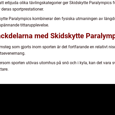
t erbjuda olika tävlingskategorier ger Skidskytte Paralympics f
r deras sportprestationer.
tte Paralympics kombinerar den fysiska utmaningen av längds
n spännande tittarupplevelse.
ackdelarna med Skidskytte Paralympi
steg som gjorts inom sporten är det fortfarande en relativt nis
ttsevenemang.
ersom sporten utövas utomhus på snö och i kyla, kan det vara sv
tare.