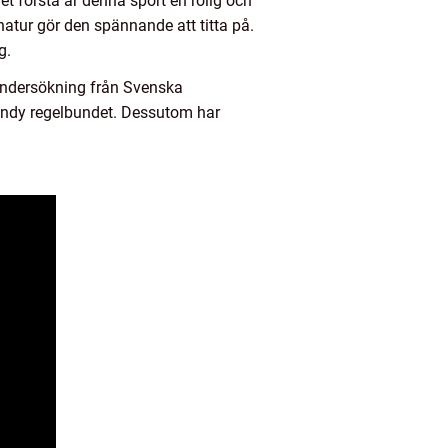
det första är denna sport en rolig och
atur gör den spännande att titta på.
g.
n undersökning från Svenska
bandy regelbundet. Dessutom har