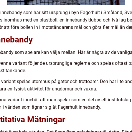
 innebandy som har sitt ursprung i byn Fagerhult i Småland, Sver
las inomhus med en plastboll, en innebandyklubba och två lag b
r att föra bollen in i motståndarens mål och göra fler mål än d
Innebandy
nebandy som spelare kan välja mellan. Här är några av de vanliga
Denna variant följer de ursprungliga reglerna och spelas oftast 
skt tänkande.
variant spelas utomhus på gator och trottoarer. Den har lite andr
vara en fysisk aktivitet för ungdomar och vuxna.
a variant innebär att man spelar som en del av ett institutslag
 i världen som ägnar sig åt Fagerhult innebandy.
titativa Mätningar