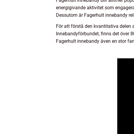
Fagerhult innebandy blir alltmer popul
energigivande aktivitet som engagera
Dessutom är Fagerhult innebandy rela
För att förstå den kvantitativa delen
Innebandyförbundet, finns det över 8
Fagerhult innebandy även en stor fa