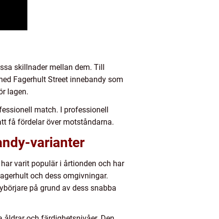
ssa skillnader mellan dem. Till
 med Fagerhult Street innebandy som
ör lagen.
essionell match. I professionell
att få fördelar över motståndarna.
andy-varianter
 har varit populär i årtionden och har
Fagerhult och dess omgivningar.
nybörjare på grund av dess snabba
la åldrar och färdighetsnivåer. Den