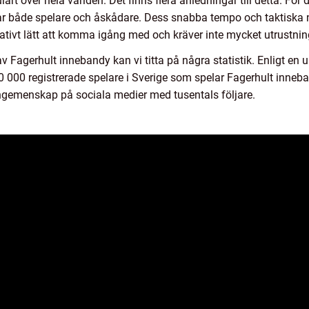
ärt över hela världen. Det finns flera anledningar till detta. För 
r både spelare och åskådare. Dess snabba tempo och taktiska n
tivt lätt att komma igång med och kräver inte mycket utrustnin
 av Fagerhult innebandy kan vi titta på några statistik. Enligt e
0 000 registrerade spelare i Sverige som spelar Fagerhult inne
ngemenskap på sociala medier med tusentals följare.