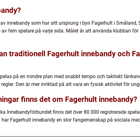
bandy?
 av innebandy som har sitt ursprung i byn Fagerhult i Småland,
 av fem spelare på varje sida. Målet är att använda klubban för 
an traditionell Fagerhult innebandy och Fa
spelas på en mindre plan med snabbt tempo och taktiskt tänkan
regler. Den är mer inriktad på att vara en fysisk aktivitet för u
tningar finns det om Fagerhult innebandy?
ka Innebandyförbundet finns det över 80 000 registrerade spelar
har Fagerhult innebandy en stor fangemenskap på sociala medie