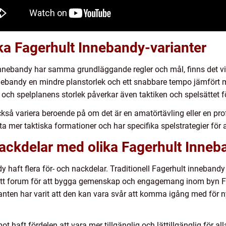
ika Fagerhult Innebandy-varianter
 innebandy har samma grundläggande regler och mål, finns det vi
innebandy en mindre planstorlek och ett snabbare tempo jämfört
 och spelplanens storlek påverkar även taktiken och spelsättet f
kså variera beroende på om det är en amatörtävling eller en prof
 mer taktiska formationer och har specifika spelstrategier för 
nackdelar med olika Fagerhult Inneb
y haft flera för- och nackdelar. Traditionell Fagerhult innebandy
rit ett forum för att bygga gemenskap och engagemang inom byn 
anten har varit att den kan vara svår att komma igång med för 
 haft fördelen att vara mer tillgänglig och lättillgänglig för al