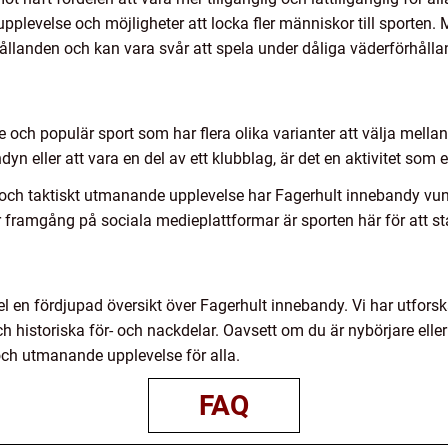
upplevelse och möjligheter att locka fler människor till sporten
ållanden och kan vara svår att spela under dåliga väderförhålla
ch populär sport som har flera olika varianter att välja mellan.
yn eller att vara en del av ett klubblag, är det en aktivitet so
ch taktiskt utmanande upplevelse har Fagerhult innebandy vunni
framgång på sociala medieplattformar är sporten här för att s
en fördjupad översikt över Fagerhult innebandy. Vi har utforska
h historiska för- och nackdelar. Oavsett om du är nybörjare eller
ch utmanande upplevelse för alla.
FAQ