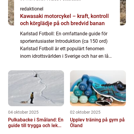
redaktionel
Kawasaki motorcykel – kraft, kontroll
och körglädje på och bredvid banan
Karlstad Fotboll: En omfattande guide för
sportentusiaster Introduktion (ca 150 ord)
Karlstad Fotboll är ett populärt fenomen
inom idrottsvärlden i Sverige och har en lång
och rik historia. Här i denna artikel kommer
vi att ge dig en grundlig översik...
04 oktober 2025
02 oktober 2025
Pulkabacke i Småland: En
Upplev träning på gym på
guide till trygga och lek...
Öland