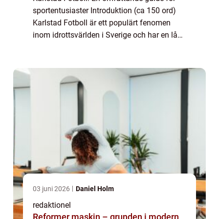
sportentusiaster Introduktion (ca 150 ord)
Karlstad Fotboll är ett populärt fenomen
inom idrottsvärlden i Sverige och har en lång
och rik historia. Här i denna artikel kommer
vi att ge dig en grundlig översik...
03 juni 2026
Daniel Holm
redaktionel
Reformer maskin – grunden i modern