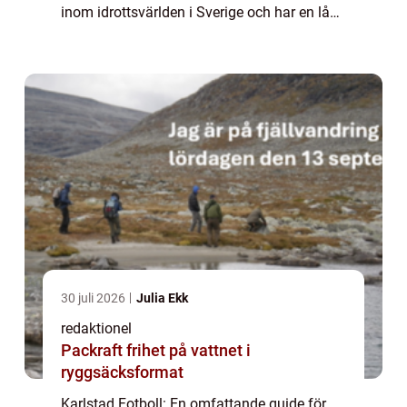
inom idrottsvärlden i Sverige och har en lång
och rik historia. Här i denna artikel kommer
vi att ge dig en grundlig översik...
30 juli 2026
Julia Ekk
redaktionel
Packraft frihet på vattnet i
ryggsäcksformat
Karlstad Fotboll: En omfattande guide för