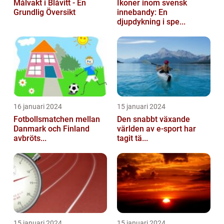
Målvakt i Blåvitt - En
Ikoner inom svensk
Grundlig Översikt
innebandy: En
djupdykning i spe...
16 januari 2024
15 januari 2024
Fotbollsmatchen mellan
Den snabbt växande
Danmark och Finland
världen av e-sport har
avbröts...
tagit tä...
15 januari 2024
15 januari 2024