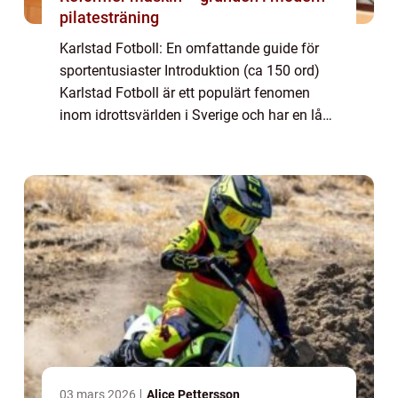
pilatesträning
Karlstad Fotboll: En omfattande guide för
sportentusiaster Introduktion (ca 150 ord)
Karlstad Fotboll är ett populärt fenomen
inom idrottsvärlden i Sverige och har en lång
och rik historia. Här i denna artikel kommer
vi att ge dig en grundlig översik...
03 mars 2026
Alice Pettersson