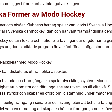
b som ligger i framkant av talangutvecklingen.
lika Former av Modo Hockey
mer och nivåer. Klubbens herrlag spelar vanligtvis i Svenska Ho
ävlar i Svenska damhockeyligan och har varit framgångsrika gen
ey deltar i lokala och nationella tävlingar där ungdomarna ges
s ungdomsinriktade program är välkänt för sin höga standard o
h Nackdelar med Modo Hockey
an diskuteras utifrån olika aspekter.
a historia och framgångsrika spelarutvecklingssystem. Modo Hoc
jlighet att blomstra och där unga spelare utvecklas till elitniv
dess styrkor och skapar en oförglömlig stämning under matchern
nuerlig framgång i senare år och svårigheten att behålla talangf
 det vara en utmaning att skapa en hållbar framgångsmodell över