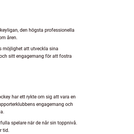
ckeyligan, den högsta professionella
om åren.
 möjlighet att utveckla sina
ch sitt engagemang för att fostra
key har ett rykte om sig att vara en
å. Supporterklubbens engagemang och
a.
ulla spelare när de når sin toppnivå.
 tid.