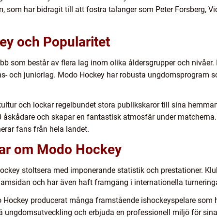
 som har bidragit till att fostra talanger som Peter Forsberg, 
y och Popularitet
 som består av flera lag inom olika åldersgrupper och nivåer. 
s- och juniorlag. Modo Hockey har robusta ungdomsprogram som
ultur och lockar regelbundet stora publikskaror till sina hemm
00 åskådare och skapar en fantastisk atmosfär under matcherna. 
erar fans från hela landet.
ngar om Modo Hockey
ckey stoltsera med imponerande statistik och prestationer. Klu
 damsidan och har även haft framgång i internationella turner
do Hockey producerat många framstående ishockeyspelare som h
på ungdomsutveckling och erbjuda en professionell miljö för si