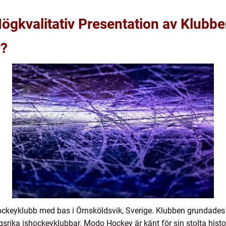
gkvalitativ Presentation av Klubb
y?
keyklubb med bas i Örnsköldsvik, Sverige. Klubben grundades 
rika ishockeyklubbar. Modo Hockey är känt för sin stolta histor