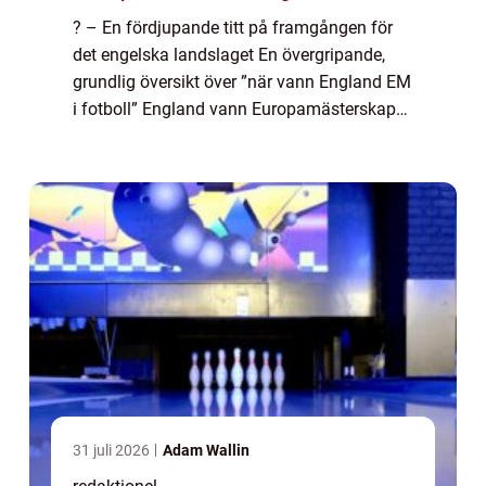
? – En fördjupande titt på framgången för
det engelska landslaget En övergripande,
grundlig översikt över ”när vann England EM
i fotboll” England vann Europamästerskapet
i fotboll för första gången år 2021.
Turneringen hölls i elva ...
31 juli 2026
Adam Wallin