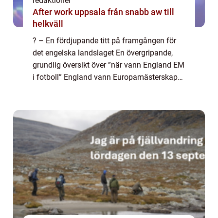
redaktionel
After work uppsala från snabb aw till
helkväll
? – En fördjupande titt på framgången för
det engelska landslaget En övergripande,
grundlig översikt över ”när vann England EM
i fotboll” England vann Europamästerskapet
i fotboll för första gången år 2021.
Turneringen hölls i elva ...