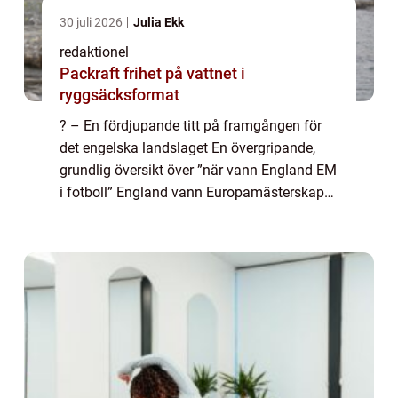
30 juli 2026
Julia Ekk
redaktionel
Packraft frihet på vattnet i
ryggsäcksformat
? – En fördjupande titt på framgången för
det engelska landslaget En övergripande,
grundlig översikt över ”när vann England EM
i fotboll” England vann Europamästerskapet
i fotboll för första gången år 2021.
Turneringen hölls i elva ...