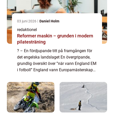
03 juni 2026
Daniel Holm
redaktionel
Reformer maskin – grunden i modern
pilatesträning
? – En fördjupande titt på framgången för
det engelska landslaget En övergripande,
grundlig översikt över ”när vann England EM
i fotboll” England vann Europamästerskapet
i fotboll för första gången år 2021.
Turneringen hölls i elva ...