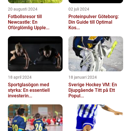
20 augusti 2024
02 juli 2024
Fotbollsresor till
Proteinpulver Göteborg:
Newcastle: En
Din Guide till Optimal
Oförglömlig Upple...
Kos...
18 april 2024
18 januari 2024
Sportglasögon med
Sverige Hockey VM: En
styrka: En essentiell
Djupgående Titt på Ett
investerin...
Popul...