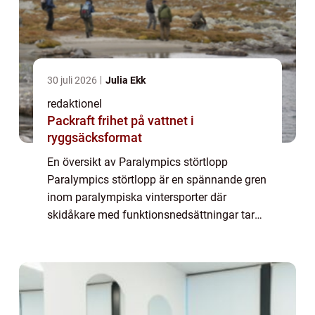
30 juli 2026
Julia Ekk
redaktionel
Packraft frihet på vattnet i
ryggsäcksformat
En översikt av Paralympics störtlopp
Paralympics störtlopp är en spännande gren
inom paralympiska vintersporter där
skidåkare med funktionsnedsättningar tar
sig an snöiga sluttningar med imponerande
hastighet och teknik. Det är en idrottsgren
som att...