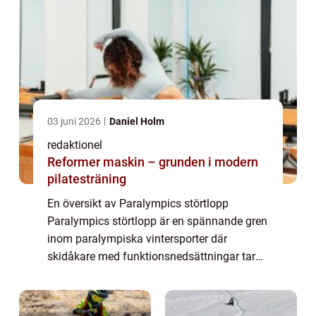
03 juni 2026
Daniel Holm
redaktionel
Reformer maskin – grunden i modern
pilatesträning
En översikt av Paralympics störtlopp
Paralympics störtlopp är en spännande gren
inom paralympiska vintersporter där
skidåkare med funktionsnedsättningar tar
sig an snöiga sluttningar med imponerande
hastighet och teknik. Det är en idrottsgren
som att...