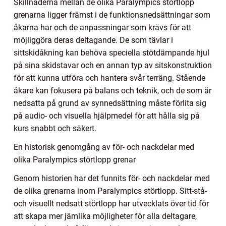
Skillnaderna mellan de olika Paralympics störtlopp
grenarna ligger främst i de funktionsnedsättningar som
åkarna har och de anpassningar som krävs för att
möjliggöra deras deltagande. De som tävlar i
sittskidåkning kan behöva speciella stötdämpande hjul
på sina skidstavar och en annan typ av sitskonstruktion
för att kunna utföra och hantera svår terräng. Stående
åkare kan fokusera på balans och teknik, och de som är
nedsatta på grund av synnedsättning måste förlita sig
på audio- och visuella hjälpmedel för att hålla sig på
kurs snabbt och säkert.
En historisk genomgång av för- och nackdelar med
olika Paralympics störtlopp grenar
Genom historien har det funnits för- och nackdelar med
de olika grenarna inom Paralympics störtlopp. Sitt-stå-
och visuellt nedsatt störtlopp har utvecklats över tid för
att skapa mer jämlika möjligheter för alla deltagare,