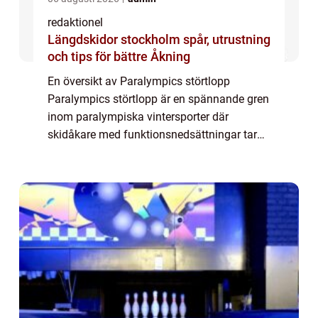
redaktionel
Längdskidor stockholm spår, utrustning
och tips för bättre Åkning
En översikt av Paralympics störtlopp
Paralympics störtlopp är en spännande gren
inom paralympiska vintersporter där
skidåkare med funktionsnedsättningar tar
sig an snöiga sluttningar med imponerande
hastighet och teknik. Det är en idrottsgren
som att...