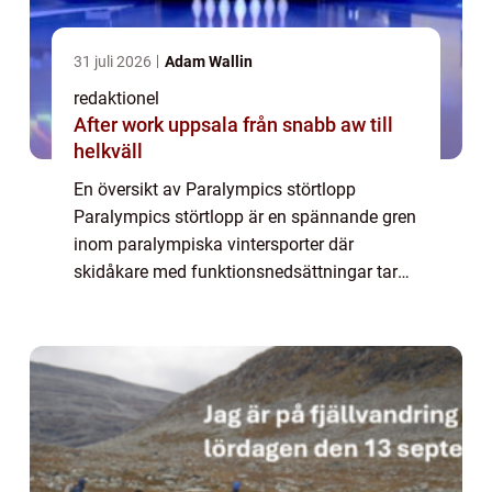
31 juli 2026
Adam Wallin
redaktionel
After work uppsala från snabb aw till
helkväll
En översikt av Paralympics störtlopp
Paralympics störtlopp är en spännande gren
inom paralympiska vintersporter där
skidåkare med funktionsnedsättningar tar
sig an snöiga sluttningar med imponerande
hastighet och teknik. Det är en idrottsgren
som att...