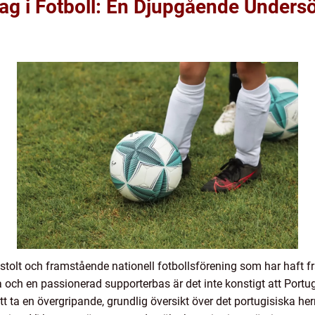
ag i Fotboll: En Djupgående Unders
n stolt och framstående nationell fotbollsförening som har haft
ia och en passionerad supporterbas är det inte konstigt att Portu
tt ta en övergripande, grundlig översikt över det portugisiska he