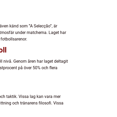
, även känd som ”A Selecção”, är
 atmosfär under matcherna. Laget har
fotbollsarenor.
ll
ll nivå. Genom åren har laget deltagit
stprocent på över 50% och flera
 och taktik. Vissa lag kan vara mer
ning och tränarens filosofi. Vissa