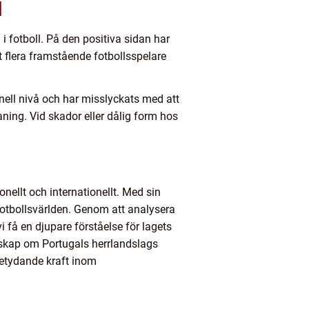
l
 i fotboll. På den positiva sidan har
at flera framstående fotbollsspelare
onell nivå och har misslyckats med att
ning. Vid skador eller dålig form hos
nellt och internationellt. Med sin
fotbollsvärlden. Genom att analysera
 få en djupare förståelse för lagets
nskap om Portugals herrlandslags
betydande kraft inom