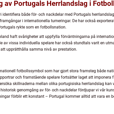
av Portugals Herrlandslag i Fotbol
n vi identifiera både för- och nackdelar med Portugals herrlandslag
ra framgångar i internationella turneringar. De har också exporter
 Portugals rykte som en fotbollsnation.
land haft svårigheter att uppfylla förväntningarna på internati
 av vissa individuella spelare har också stundtals varit en utma
 att upprätthålla samma nivå av prestation.
n nationell fotbollssymbol som har gjort stora framsteg både natio
upportrar och framstående spelare fortsätter laget att imponera 
söka skillnaderna mellan olika portugisiska herrlandslag kan vi
istorisk genomgång av för- och nackdelar fördjupar vi vår ku
ingar förblir ett konstant – Portugal kommer alltid att vara en 