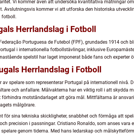
aritet. Vi kommer även att undersöka kvantitativa mätningar om 
 åt. Avslutningsvis kommer vi att utforska den historiska utveck
fotboll.
als Herrlandslag i Fotboll
ler Federação Portuguesa de Futebol (FPF), grundades 1914 och b
Portugal i internationella fotbollstävlingar, inklusive Europam
 enastående spelstil har laget imponerat både fans och experter ö
ugals Herrlandslag i Fotboll
r av spelare som representerar Portugal på internationell nivå. Det
ältare och anfallare. Målvakterna har en viktig roll i att skydda 
 förhindra motståndarlaget att göra mål. Mittfältarna är ansvar
lagets målgörare.
nt för sina tekniska skickligheter, snabbhet och förmåga att spela
ng och precision i passningar. Cristiano Ronaldo, som anses vara 
 spelare genom tiderna. Med hans ledarskap och målskytteförmå