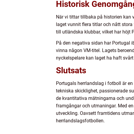
Historisk Genomgång 
När vi tittar tillbaka på historien ka
laget vunnit flera titlar och nått sto
till utländska klubbar, vilket har höjt
På den negativa sidan har Portugal ib
vinna någon VM-titel. Lagets beroende
nyckelspelare kan laget ha haft svårt
Slutsats
Portugals herrlandslag i fotboll är e
tekniska skicklighet, passionerade s
de kvantitativa mätningarna och under
framgångar och utmaningar. Med en h
utveckling. Oavsett framtidens utman
herrlandslagsfotbollen.