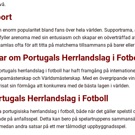
vå.
ort
en enorm popularitet bland fans över hela världen. Supportrarna
De fyller arenorna med sin entusiasm och skapar en oöverträffad
amlas ofta för att titta på matcherna tillsammans på barer eller 
ar om Portugals Herrlandslag i Fotbo
ortugals herrlandslag i fotboll har haft framgång på internatione
 Europamästerskap och Världsmästerskap. Med en övergripande vin
visat sin förmåga att konkurrera med de bästa lagen i världen.
tugals Herrlandslag i Fotboll
a portugisiska herrlandslag i fotboll, både när det gäller spelstil
de på anfallsspel. Detta kan bero på spelartruppens sammansätt
t medan andra satsar på ett mer tålmodigt uppbyggnadsspel.