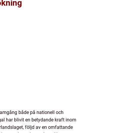
ökning
 framgång både på nationell och
gal har blivit en betydande kraft inom
rrlandslaget, följd av en omfattande