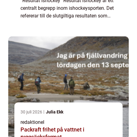
”Resultat Ishockey” Resultat ishockey är ett
centralt begrepp inom ishockeysporten. Det
refererar till de slutgiltiga resultaten som
uppnås under en match eller en turnering.
Resultatet bestäms av a...
30 juli 2026
Julia Ekk
redaktionel
Packraft frihet på vattnet i
ryggsäcksformat