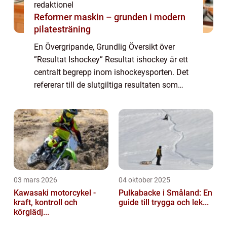
redaktionel
Reformer maskin – grunden i modern
pilatesträning
En Övergripande, Grundlig Översikt över
”Resultat Ishockey” Resultat ishockey är ett
centralt begrepp inom ishockeysporten. Det
refererar till de slutgiltiga resultaten som
uppnås under en match eller en turnering.
Resultatet bestäms av a...
03 mars 2026
04 oktober 2025
Kawasaki motorcykel -
Pulkabacke i Småland: En
kraft, kontroll och
guide till trygga och lek...
körglädj...