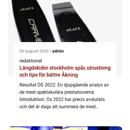
06 augusti 2026
admin
redaktionel
Längdskidor stockholm spår, utrustning
och tips för bättre Åkning
Resultat OS 2022: En djupgående analys av
de mest spektakulära prestationerna
Introduktion: Os 2022 har precis avslutats
och det är dags att summera de mest
framstående resultaten från evenemanget.
Detta år har varit en fest för idrottare och
fans öv...