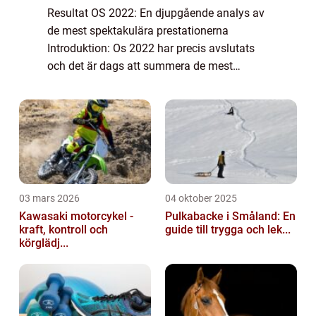
Resultat OS 2022: En djupgående analys av
de mest spektakulära prestationerna
Introduktion: Os 2022 har precis avslutats
och det är dags att summera de mest
framstående resultaten från evenemanget.
Detta år har varit en fest för idrottare och
fans öv...
03 mars 2026
04 oktober 2025
Kawasaki motorcykel -
Pulkabacke i Småland: En
kraft, kontroll och
guide till trygga och lek...
körglädj...