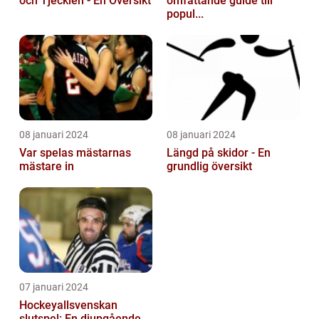
och Tjeckien - En Översikt
omfattande guide till
popul...
08 januari 2024
08 januari 2024
Var spelas mästarnas
Längd på skidor - En
mästare in
grundlig översikt
07 januari 2024
Hockeyallsvenskan
slutspel: En djupgående