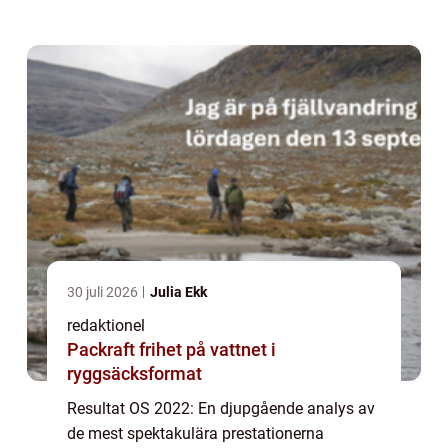
framstående resultaten från evenemanget.
Detta år har varit en fest för idrottare och
fans öv...
30 juli 2026
Julia Ekk
redaktionel
Packraft frihet på vattnet i
ryggsäcksformat
Resultat OS 2022: En djupgående analys av
de mest spektakulära prestationerna