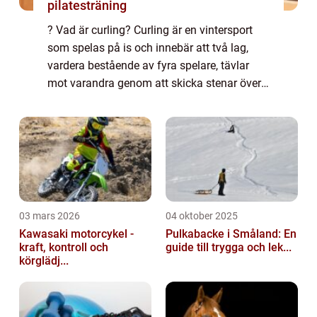
pilatesträning
? Vad är curling? Curling är en vintersport
som spelas på is och innebär att två lag,
vardera bestående av fyra spelare, tävlar
mot varandra genom att skicka stenar över
isbanan mot en given målmarkering. Målet
är att placera sina stenar så nära måle...
03 mars 2026
04 oktober 2025
Kawasaki motorcykel -
Pulkabacke i Småland: En
kraft, kontroll och
guide till trygga och lek...
körglädj...