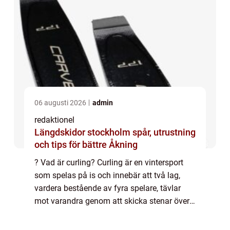
06 augusti 2026
admin
redaktionel
Längdskidor stockholm spår, utrustning
och tips för bättre Åkning
? Vad är curling? Curling är en vintersport
som spelas på is och innebär att två lag,
vardera bestående av fyra spelare, tävlar
mot varandra genom att skicka stenar över
isbanan mot en given målmarkering. Målet
är att placera sina stenar så nära måle...