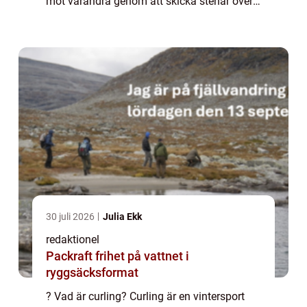
mot varandra genom att skicka stenar över
isbanan mot en given målmarkering. Målet
är att placera sina stenar så nära måle...
30 juli 2026
Julia Ekk
redaktionel
Packraft frihet på vattnet i
ryggsäcksformat
? Vad är curling? Curling är en vintersport