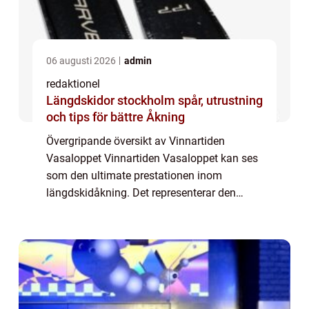
06 augusti 2026
admin
redaktionel
Längdskidor stockholm spår, utrustning
och tips för bättre Åkning
Övergripande översikt av Vinnartiden
Vasaloppet Vinnartiden Vasaloppet kan ses
som den ultimate prestationen inom
längdskidåkning. Det representerar den
snabbaste tiden som en åkare har tagit sig
igenom den legendariska 90 kilometer långa
banan från ...