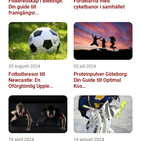
Fiskeredskap i Blekinge:
Fördelarna med
Din guide till
cykelbanor i samhället
framgångsr...
20 augusti 2024
02 juli 2024
Fotbollsresor till
Proteinpulver Göteborg:
Newcastle: En
Din Guide till Optimal
Oförglömlig Upple...
Kos...
18 april 2024
18 januari 2024