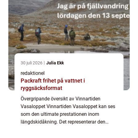
30 juli 2026
Julia Ekk
redaktionel
Packraft frihet på vattnet i
ryggsäcksformat
Övergripande översikt av Vinnartiden
Vasaloppet Vinnartiden Vasaloppet kan ses
som den ultimate prestationen inom
längdskidåkning. Det representerar den
snabbaste tiden som en åkare har tagit sig
igenom den legendariska 90 kilometer långa