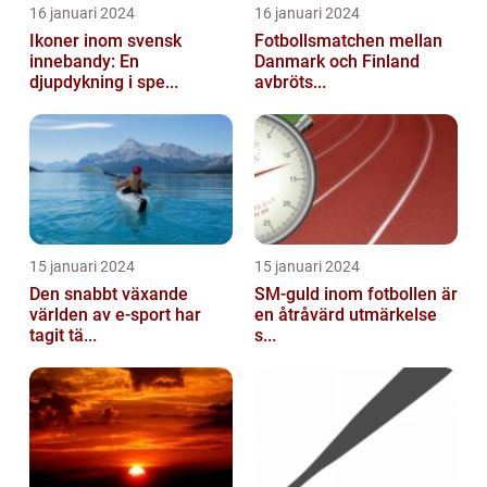
16 januari 2024
16 januari 2024
Ikoner inom svensk
Fotbollsmatchen mellan
innebandy: En
Danmark och Finland
djupdykning i spe...
avbröts...
15 januari 2024
15 januari 2024
Den snabbt växande
SM-guld inom fotbollen är
världen av e-sport har
en åtråvärd utmärkelse
tagit tä...
s...