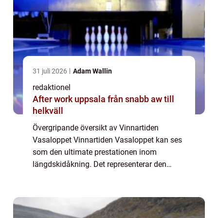
31 juli 2026
Adam Wallin
redaktionel
After work uppsala från snabb aw till
helkväll
Övergripande översikt av Vinnartiden
Vasaloppet Vinnartiden Vasaloppet kan ses
som den ultimate prestationen inom
längdskidåkning. Det representerar den
snabbaste tiden som en åkare har tagit sig
igenom den legendariska 90 kilometer långa
banan från ...