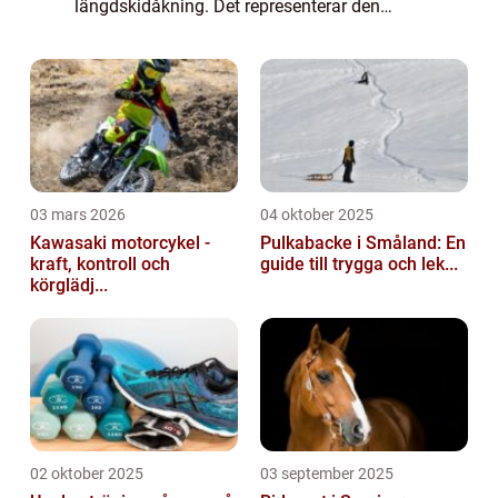
längdskidåkning. Det representerar den
snabbaste tiden som en åkare har tagit sig
igenom den legendariska 90 kilometer långa
banan från ...
03 mars 2026
04 oktober 2025
Kawasaki motorcykel -
Pulkabacke i Småland: En
kraft, kontroll och
guide till trygga och lek...
körglädj...
02 oktober 2025
03 september 2025