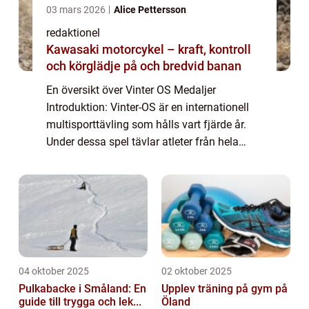
03 mars 2026
Alice Pettersson
redaktionel
Kawasaki motorcykel – kraft, kontroll
och körglädje på och bredvid banan
En översikt över Vinter OS Medaljer
Introduktion: Vinter-OS är en internationell
multisporttävling som hålls vart fjärde år.
Under dessa spel tävlar atleter från hela
världen i olika vintersporter. En central del av
Vinter-OS är utdelningen av medalj...
04 oktober 2025
02 oktober 2025
Pulkabacke i Småland: En
Upplev träning på gym på
guide till trygga och lek...
Öland