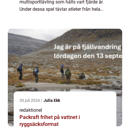
multisporttävling som hålls vart fjärde år.
Under dessa spel tävlar atleter från hela
världen i olika vintersporter. En central del av
Vinter-OS är utdelningen av medalj...
30 juli 2026
Julia Ekk
redaktionel
Packraft frihet på vattnet i
ryggsäcksformat